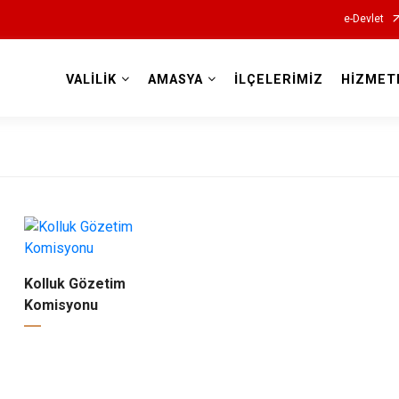
e-Devlet
VALİLİK
AMASYA
İLÇELERİMİZ
HİZMET
Valilikler
Kolluk Gözetim
Komisyonu