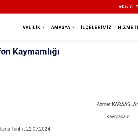
e-Devlet
VALİLİK
AMASYA
İLÇELERİMİZ
HİZMET
Valilikler
fon Kaymamlığı
Ahmet KARAASLA
Kaymakam
ama Tarihi : 22.07.2024