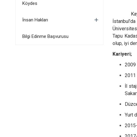
Köydes
Kaymakamım
İnsan Hakları
İstanbul’da
Üniversites
Tapu Kadas
Bilgi Edinme Başvurusu
olup, iyi de
Kariyeri;
2009 
2011 
İl st
Sakary
Düzce
Yurt d
2015-
2017-