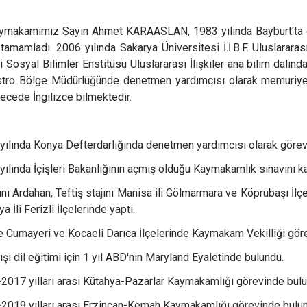
ız Sayın Ahmet KARAASLAN, 1983 yılında Bayburt'ta doğdu.
 tamamladı. 2006 yılında Sakarya Üniversitesi İ.İ.B.F. Uluslarar
i Sosyal Bilimler Enstitüsü Uluslararası İlişkiler ana bilim dalın
tro Bölge Müdürlüğünde denetmen yardımcısı olarak memuriyete
recede İngilizce bilmektedir.
yılında Konya Defterdarlığında denetmen yardımcısı olarak görev 
yılında İçişleri Bakanlığının açmış olduğu Kaymakamlık sınavını k
ajını Ardahan, Teftiş stajını Manisa ili Gölmarmara ve Köprübaşı İl
a İli Ferizli İlçelerinde yaptı.
 Cumayeri ve Kocaeli Darıca İlçelerinde Kaymakam Vekilliği görevi
ışı dil eğitimi için 1 yıl ABD'nin Maryland Eyaletinde bulundu.
2017 yılları arası Kütahya-Pazarlar Kaymakamlığı görevinde bulu
2019 yılları arası Erzincan-Kemah Kaymakamlığı görevinde bulu