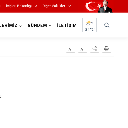
İçişleri Bakanlığı
Diğer Valilikler
LERİMİZ
GÜNDEM
İLETİŞİM
31
°C
N