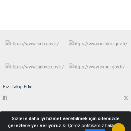
Bizi Takip Edin
Hükümet Konağı Nergis Mahallesi Şehit Ahmet Özsoy Cad. No:2
Sizlere daha iyi hizmet verebilmek için sitemizde
05100 AMASYA
çerezlere yer veriyoruz
🍪 Çerez politikamız hakkında
0(358) 218 3069