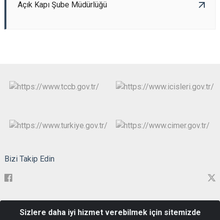
Açık Kapı Şube Müdürlüğü
Bizi Takip Edin
Hükümet Konağı Nergis Mahallesi Şehit Ahmet Özsoy Cad. No:2
Sizlere daha iyi hizmet verebilmek için sitemizde
05100 AMASYA