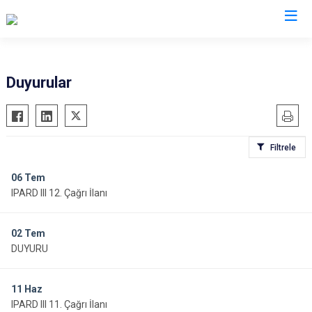
Valilikler
Duyurular
Filtrele
06
Tem
IPARD III 12. Çağrı İlanı
02
Tem
DUYURU
11
Haz
IPARD III 11. Çağrı İlanı