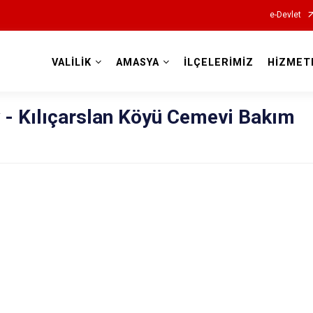
e-Devlet
VALİLİK
AMASYA
İLÇELERİMİZ
HİZMET
Valilikler
- Kılıçarslan Köyü Cemevi Bakım